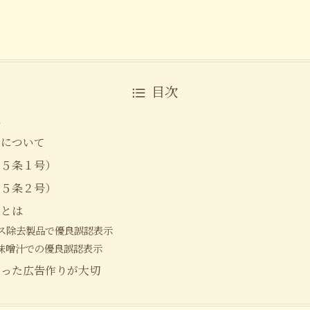
目次
は
止について
（５条１号）
（５条２号）
例とは
ス除去製品で優良誤認表示
味噌汁での優良誤認表示
守った広告作りが大切