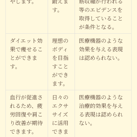
やします。
鍛えま
筋収縮が行われる
す。
等のエビデンスを
取得していること
が条件となる。
ダイエット効
理想の
医療機器のような
果で痩せるこ
ボディ
効果を与える表現
とができま
を目指
は認められない。
す。
すこと
ができ
ます。
血行が促進さ
日々の
医療機器のような
れるため、疲
エクサ
治療的効果を与え
労回復や肩こ
サイズ
る表現は認められ
り改善が期待
に活用
ない。
できます。
できま