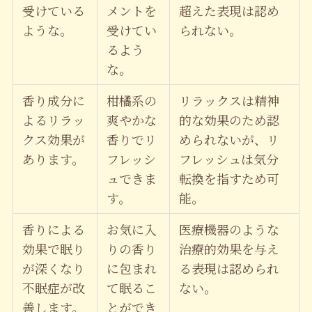
受けている
メントを
超えた表現は認め
ような。
受けてい
られない。
るよう
な。
香り成分に
柑橘系の
リラックスは精神
よるリラッ
爽やかな
的な効果のため認
クス効果が
香りでリ
められないが、リ
あります。
フレッシ
フレッシュは気分
ュできま
転換を指すため可
す。
能。
香りによる
お気に入
医療機器のような
効果で眠り
りの香り
治療的効果を与え
が深くなり
に包まれ
る表現は認められ
不眠症が改
て眠るこ
ない。
善します。
とができ