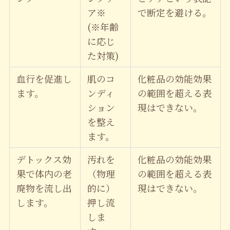
ア※
で断定を避ける。
(※年齢
に応じ
た対策)
血行を促進し
肌のコ
化粧品の効能効果
ます。
ンディ
の範囲を超える表
ション
現はできない。
を整え
ます。
デトックス効
汚れを
化粧品の効能効果
果で体内の老
（物理
の範囲を超える表
廃物を流し出
的に）
現はできない。
します。
押し流
しま