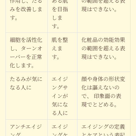
作用し、たる
ある肌
の範囲を超える表
みを改善しま
を目指
現はできない。
す。
しま
す。
細胞を活性化
肌を整
化粧品の効能効果
し、ターンオ
えま
の範囲を超える表
ーバーを正常
す。
現はできない。
化します。
たるみが気に
エイジ
顔や身体の形状変
なる人に
ングサ
化は謳えないの
インが
で、 印象面の表
気にな
現でとどめる。
る人に
アンチエイジ
エイジ
エイジングの定義
ング
ングケ
とケアという表記